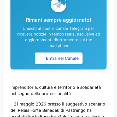
Rimani sempre aggiornato!
Unisciti al nostro canale Telegram per
ricevere notizie in tempo reale, esclusive ed
aggiornamenti direttamente sul tuo
smartphone.
Entra nel Canale
Imprenditoria, cultura e territorio e solidarietà
nel segno della professionalità
Il 21 maggio 2026 presso il suggestivo scenario
del Relais Forte Benedek di Pastrengo ha
ospitato“Forte Benedek Gold”, evento esclusivo