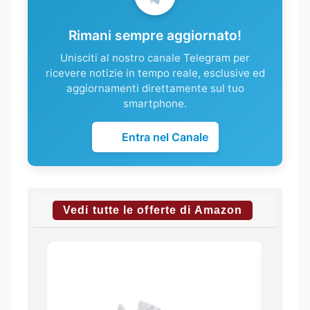
Rimani sempre aggiornato!
Unisciti al nostro canale Telegram per
ricevere notizie in tempo reale, esclusive ed
aggiornamenti direttamente sul tuo
smartphone.
Entra nel Canale