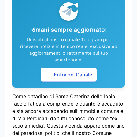
Rimani sempre aggiornato!
Unisciti al nostro canale Telegram per
ricevere notizie in tempo reale, esclusive ed
aggiornamenti direttamente sul tuo
smartphone.
Entra nel Canale
Come cittadino di Santa Caterina dello Ionio,
faccio fatica a comprendere quanto è accaduto
e sta ancora accadendo sull’immobile comunale
di Via Perdicari, da tutti conosciuto come “ex
scuola media”. Questa vicenda appare come uno
dei paradossi politici che il nostro Comune