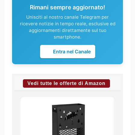
Rimani sempre aggiornato!
Unisciti al nostro canale Telegram per
ricevere notizie in tempo reale, esclusive ed
aggiornamenti direttamente sul tuo
smartphone.
Entra nel Canale