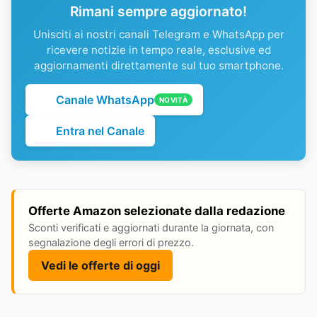
Rimani sempre aggiornato!
Unisciti ai nostri canali Telegram e WhatsApp per
ricevere notizie in tempo reale, esclusive ed
aggiornamenti direttamente sul tuo smartphone.
Canale WhatsApp
NOVITÀ
Entra nel Canale
Offerte Amazon selezionate dalla redazione
Sconti verificati e aggiornati durante la giornata, con
segnalazione degli errori di prezzo.
Vedi le offerte di oggi