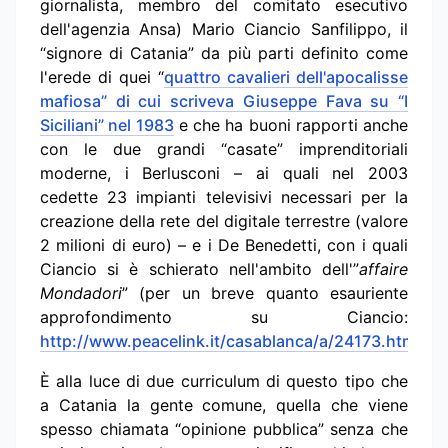
giornalista, membro del comitato esecutivo
dell'agenzia Ansa) Mario Ciancio Sanfilippo, il
“signore di Catania” da più parti definito come
l'erede di quei “
quattro cavalieri dell'apocalisse
mafiosa” di cui scriveva Giuseppe Fava su “I
Siciliani” nel 1983
e che ha buoni rapporti anche
con le due grandi “casate” imprenditoriali
moderne, i Berlusconi – ai quali nel 2003
cedette 23 impianti televisivi necessari per la
creazione della rete del digitale terrestre (valore
2 milioni di euro) – e i De Benedetti, con i quali
Ciancio si è schierato nell'ambito dell'”
affaire
Mondadori
” (per un breve quanto esauriente
approfondimento su Ciancio:
http://www.peacelink.it/casablanca/a/24173.html
).
È alla luce di due curriculum di questo tipo che
a Catania la gente comune, quella che viene
spesso chiamata “opinione pubblica” senza che