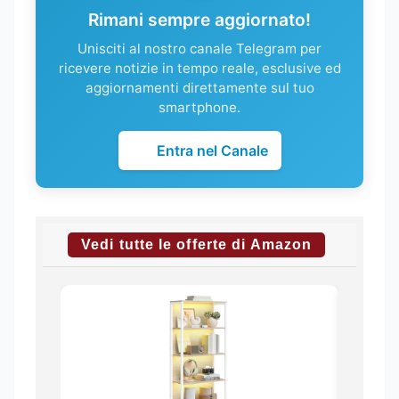
Rimani sempre aggiornato!
Unisciti al nostro canale Telegram per
ricevere notizie in tempo reale, esclusive ed
aggiornamenti direttamente sul tuo
smartphone.
Entra nel Canale