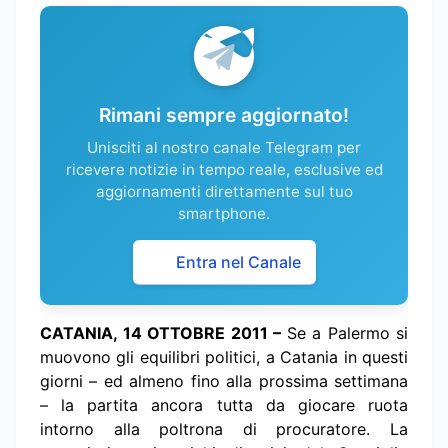
Rimani sempre aggiornato!
Unisciti al nostro canale Telegram per
ricevere notizie in tempo reale, esclusive ed
aggiornamenti direttamente sul tuo
smartphone.
Entra nel Canale
CATANIA, 14 OTTOBRE 2011 –
Se a Palermo si
muovono gli equilibri politici, a Catania in questi
giorni – ed almeno fino alla prossima settimana
– la partita ancora tutta da giocare ruota
intorno alla poltrona di procuratore. La