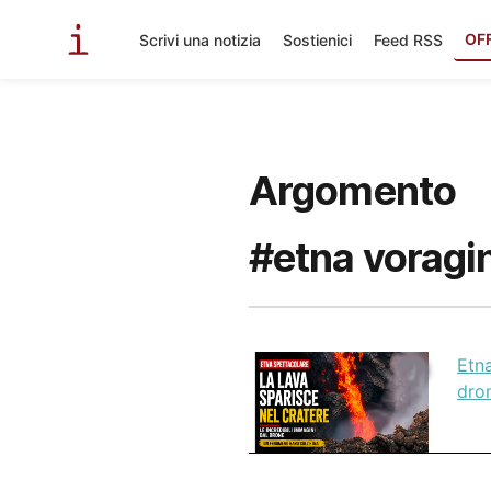
OF
Scrivi una notizia
Sostienici
Feed RSS
Argomento
#etna voragin
Etna
dron