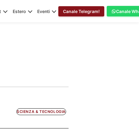
t
Estero
Eventi
Canale Telegram!
Canale Wh
SCIENZA & TECNOLOGIA