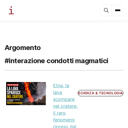
Argomento
#interazione condotti magmatici
Etna, la
lava
SCIENZA & TECNOLOGIA
scompare
nel cratere:
il raro
fenomeno
ripreso dal