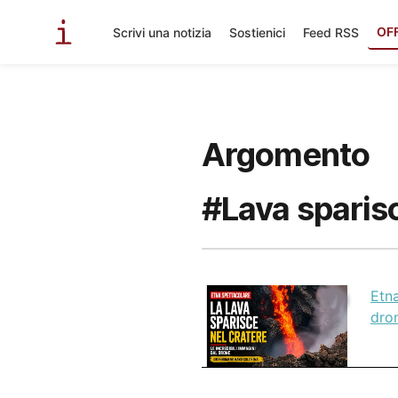
OF
Scrivi una notizia
Sostienici
Feed RSS
Argomento
#Lava sparis
Etna
dron