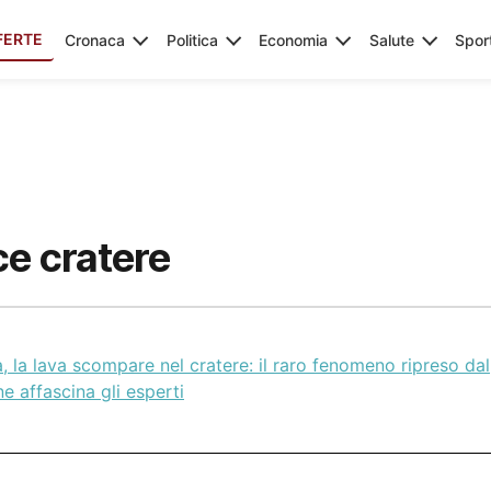
FERTE
Cronaca
Politica
Economia
Salute
Spor
ce cratere
, la lava scompare nel cratere: il raro fenomeno ripreso dal
e affascina gli esperti