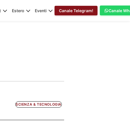
t
Estero
Eventi
Canale Telegram!
Canale Wh
SCIENZA & TECNOLOGIA