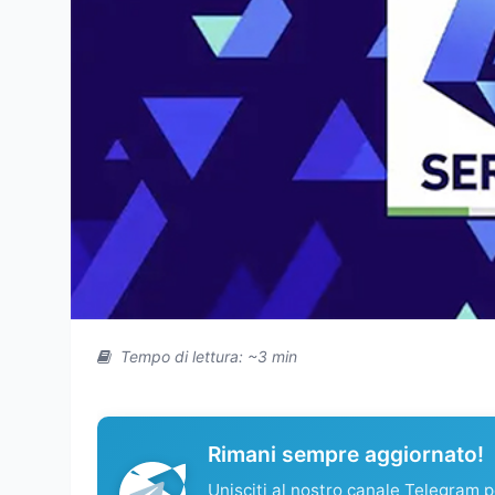
Tempo di lettura: ~3 min
Rimani sempre aggiornato!
Unisciti al nostro canale Telegram pe