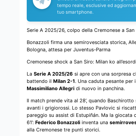
tempo reale, esclusive ed aggiorna
tuo smartphone.
Serie A 2025/26, colpo della Cremonese a San S
Bonazzoli firma una semirovesciata storica, Alle
Bologna, attesa per Juventus-Parma
Cremonese shock a San Siro: Milan ko all’esord
La
Serie A 2025/26
si apre con una sorpresa c
battendo il
Milan 2-1
. Una caduta pesante per i 
Massimiliano Allegri
di nuovo in panchina.
Il match prende vita al 28’, quando Baschirotto 
avanti i grigiorossi. Lo stesso Pavlovic si risca
pareggio su assist di Estupiñán. Ma la giocata c
61’:
Federico Bonazzoli
inventa una
semirroves
alla Cremonese tre punti storici.