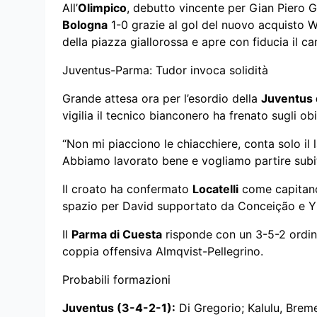
All’
Olimpico
, debutto vincente per Gian Piero G
Bologna
1-0 grazie al gol del nuovo acquisto W
della piazza giallorossa e apre con fiducia il c
Juventus-Parma: Tudor invoca solidità
Grande attesa ora per l’esordio della
Juventus 
vigilia il tecnico bianconero ha frenato sugli obie
“Non mi piacciono le chiacchiere, conta solo il
Abbiamo lavorato bene e vogliamo partire subit
Il croato ha confermato
Locatelli
come capitano 
spazio per David supportato da Conceição e Yi
Il
Parma di Cuesta
risponde con un 3-5-2 ordinat
coppia offensiva Almqvist-Pellegrino.
Probabili formazioni
Juventus (3-4-2-1):
Di Gregorio; Kalulu, Breme