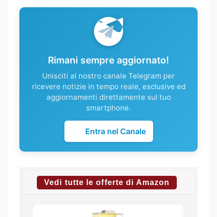
Rimani sempre aggiornato!
Unisciti al nostro canale Telegram per
ricevere notizie in tempo reale, esclusive ed
aggiornamenti direttamente sul tuo
smartphone.
Entra nel Canale