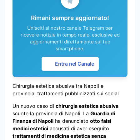
Rimani sempre aggiornato!
Unisciti al nostro canale Telegram per
ricevere notizie in tempo reale, esclusive ed
aggiornamenti direttamente sul tuo
smartphone.
Entra nel Canale
Chirurgia estetica abusiva tra Napoli e
provincia: trattamenti pubblicizzati sui social
Un nuovo caso di
chirurgia estetica abusiva
scuote la provincia di Napoli. La
Guardia di
Finanza di Napoli
ha denunciato
otto falsi
medici estetici
accusati di aver eseguito
trattamenti di medicina estetica senza