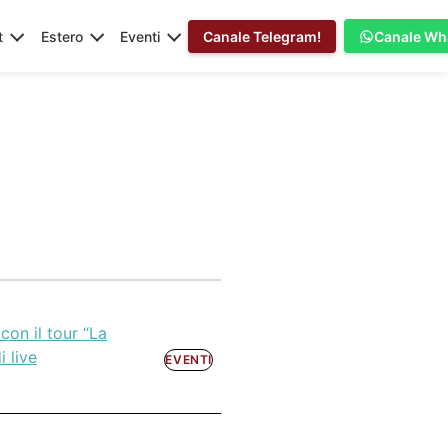
t
Estero
Eventi
Canale Telegram!
Canale Wh
con il tour “La
i live
EVENTI