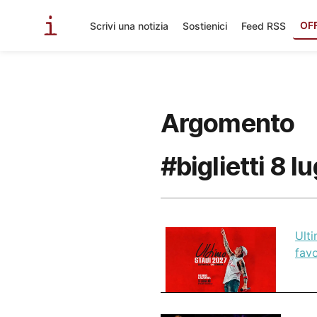
OF
Scrivi una notizia
Sostienici
Feed RSS
Argomento
#biglietti 8 lu
Ulti
favo