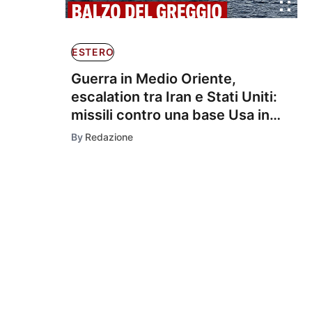
ESTERO
Guerra in Medio Oriente,
escalation tra Iran e Stati Uniti:
missili contro una base Usa in
Giordania e attacchi nello
By
Redazione
Stretto di Hormuz, petrolio in
forte rialzo