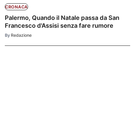
CRONACA
Palermo, Quando il Natale passa da San
Francesco d'Assisi senza fare rumore
By
Redazione
Ultimissime
1
CHIESA E SOCIETÀ
San Francesco
d'Assisi: Il
Patrono d'Italia e