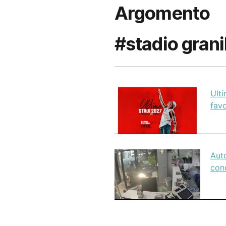
Argomento
#stadio grani
Ulti
favo
Auto
con