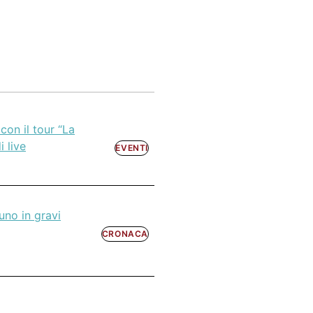
con il tour “La
i live
EVENTI
uno in gravi
CRONACA