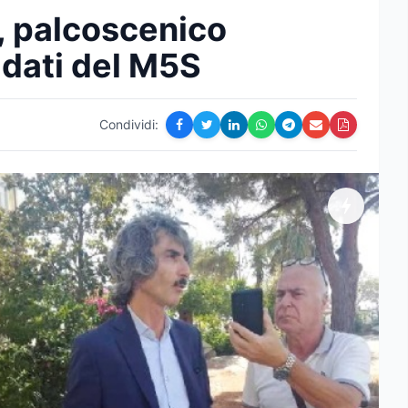
”, palcoscenico
idati del M5S
Condividi: