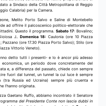
ndidato a Sindaco della Città Metropolitana di Reggio
eggio Calabria) per la Camera.
eone, Melito Porto Salvo e Saline di Montebello
ide ad offrire il palcoscenico politico-elettorale che
 cittadini. Questo il programma.
Sabato 17
: Bovalino;
Gioiosa J..
Domenica 18:
Caulonia (ore 10 Piazza
; Pazzano (ore 17.30 Piazza Porto Salvo); Stilo (ore
iazza Vittorio Veneto).
anno detto tutti i presenti- e lo è ancor più adesso
si economica, un periodo dove concretamente del
rata e, a differenza del passato, chiede con sempre
ire fuori dal tunnel, un tunnel la cui luce è sempre
a (tra Russia ed Ucraina) sempre più cruenta e
e l’hanno originata.
Piazza Gaetano Ruffo, abbiamo incontrato il Senatore
rogramma del Presidente Conte non lascia dubbi in