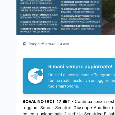
Tempo di lettura: ~4 min
Rimani sempre aggiornato!
Unisciti al nostro canale Telegram pe
tempo reale, esclusive ed aggiorna
tuo smartphone.
BOVALINO (RC), 17 SET -
Continua senza sosta 
reggino. Sono i Senatori Giuseppe Auddino (ca
collegio uninominale 2 sud); la Senatrice Elisa