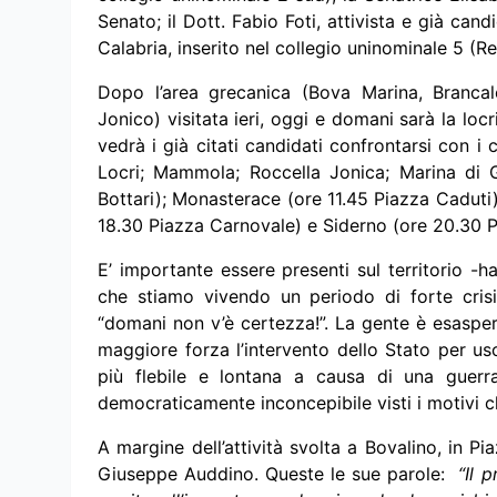
Senato; il Dott. Fabio Foti, attivista e già ca
Calabria, inserito nel collegio uninominale 5 (R
Dopo l’area grecanica (Bova Marina, Brancal
Jonico) visitata ieri, oggi e domani sarà la locr
vedrà i già citati candidati confrontarsi con i
Locri; Mammola; Roccella Jonica; Marina di 
Bottari); Monasterace (ore 11.45 Piazza Caduti)
18.30 Piazza Carnovale) e Siderno (ore 20.30 P
E’ importante essere presenti sul territorio -h
che stiamo vivendo un periodo di forte cri
“domani non v’è certezza!”. La gente è esaspe
maggiore forza l’intervento dello Stato per usc
più flebile e lontana a causa di una guerr
democraticamente inconcepibile visti i motivi ch
A margine dell’attività svolta a Bovalino, in 
Giuseppe Auddino. Queste le sue parole:
“Il p