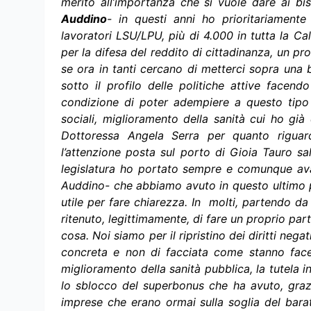
merito all’importanza che si vuole dare ai bis
Auddino
- in questi anni ho prioritariamente
lavoratori LSU/LPU, più di 4.000 in tutta la C
per la difesa del reddito di cittadinanza, un 
se ora in tanti cercano di metterci sopra una
sotto il profilo delle politiche attive facen
condizione di poter adempiere a questo tipo di 
sociali, miglioramento della sanità cui ho già
Dottoressa Angela Serra per quanto riguarda
l’attenzione posta sul porto di Gioia Tauro sa
legislatura ho portato sempre e comunque avan
Auddino- che abbiamo avuto in questo ultimo 
utile per fare chiarezza. In molti, partendo d
ritenuto, legittimamente, di fare un proprio par
cosa. Noi siamo per il ripristino dei diritti nega
concreta e non di facciata come stanno facend
miglioramento della sanità pubblica, la tutela i
lo sblocco del superbonus che ha avuto, graz
imprese che erano ormai sulla soglia del bara