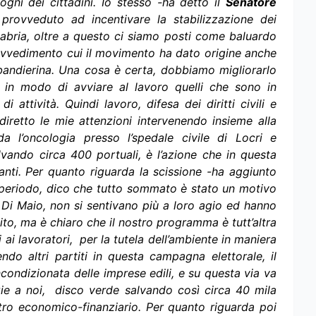
ogni dei cittadini. Io stesso -ha detto il
Senatore
 provveduto ad incentivare la stabilizzazione dei
alabria, oltre a questo ci siamo posti come baluardo
provvedimento cui il movimento ha dato origine anche
 bandierina. Una cosa è certa, dobbiamo migliorarlo
do in modo di avviare al lavoro quelli che sono in
attività. Quindi lavoro, difesa dei diritti civili e
 diretto le mie attenzioni intervenendo insieme alla
 l’oncologia presso l’spedale civile di Locri e
lvando circa 400 portuali, è l’azione che in questa
ti. Per quanto riguarda la scissione -ha aggiunto
periodo, dico che tutto sommato è stato un motivo
a Di Maio, non si sentivano più a loro agio ed hanno
tito, ma è chiaro che il nostro programma è tutt’altra
ti ai lavoratori, per la tutela dell’ambiente in maniera
o altri partiti in questa campagna elettorale, il
ncondizionata delle imprese edili, e su questa via va
ie a noi, disco verde salvando così circa 40 mila
tro economico-finanziario. Per quanto riguarda poi