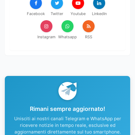
Facebook
Twitter
Youtube
LinkedIn
Instagram
Whatsapp
RSS
Rimani sempre aggiornato!
Unisciti ai nostri canali Telegram e WhatsApp per
ricevere notizie in tempo reale, esclusive ed
aggiornamenti direttamente sul tuo smartphone.