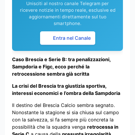
Unisciti al nostro canale Telegram per
ricevere notizie in tempo reale, esclusive ed
aggiornamenti direttamente sul tuo
smartphone.
Entra nel Canale
Caso Brescia e Serie B: tra penalizzazioni,
Sampdoria e Figc, ecco perché la
retrocessione sembra già scritta
La crisi del Brescia tra giustizia sportiva,
interessi economici e l’ombra della Sampdoria
Il destino del Brescia Calcio sembra segnato.
Nonostante la stagione si sia chiusa sul campo
con la salvezza, si fa sempre più concreta la
possibilità che la squadra venga
retrocessa in
Serie C
a causa della
presunta irregolarità