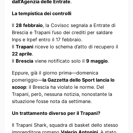
dall’Agenzia delle Entrate
.
La tempistica dei controlli
Il
28 febbraio
, la Covisoc segnala a Entrate di
Brescia e Trapani l’uso dei crediti per saldare
Inps e Irpef entro il 17 febbraio.
Il
Trapani
riceve lo schema d’atto di recupero il
22 aprile
.
Il
Brescia
viene notificato solo il
9 maggio
.
Eppure, già il giorno prima—domenica
pomeriggio—
la Gazzetta dello Sport lancia lo
scoop
: il Brescia ha violato le norme. Del
Trapani, però, nessuna notizia, nonostante la
situazione fosse nota da settimane.
Un trattamento diverso per il Trapani?
Il Trapani Shark, squadra di basket dello stesso
imprenditore romano
Valerio Antonini
, è stato