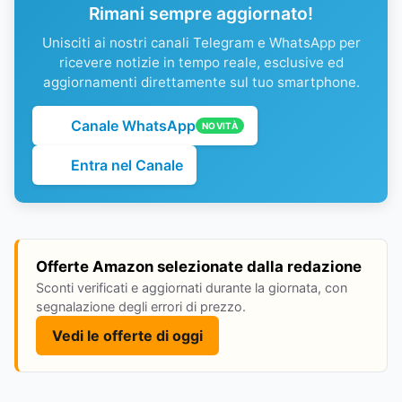
Rimani sempre aggiornato!
Unisciti ai nostri canali Telegram e WhatsApp per
ricevere notizie in tempo reale, esclusive ed
aggiornamenti direttamente sul tuo smartphone.
Canale WhatsApp
NOVITÀ
Entra nel Canale
Offerte Amazon selezionate dalla redazione
Sconti verificati e aggiornati durante la giornata, con
segnalazione degli errori di prezzo.
Vedi le offerte di oggi