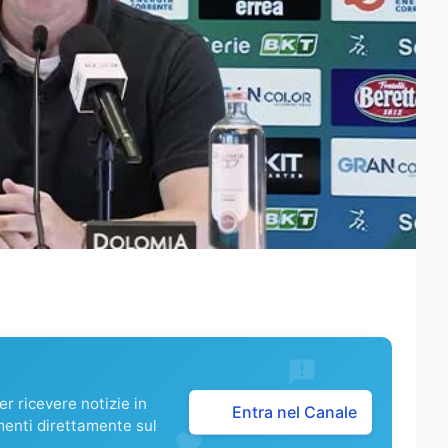
r ricevere notizie in
Entra nel Canale
menti direttamente sul