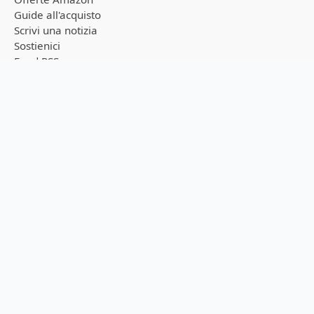
Guide all'acquisto
Scrivi una notizia
Sostienici
Feed RSS
Privacy Policy
Cookie Policy
Seguici sui canali
Ricevi tutte le notizie in tempo reale direttamente sul tuo
smartphone!
Telegram
WhatsApp
NOVITÀ