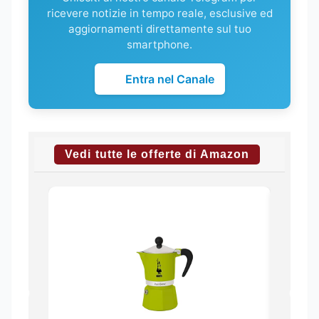
ricevere notizie in tempo reale, esclusive ed
aggiornamenti direttamente sul tuo
smartphone.
Entra nel Canale