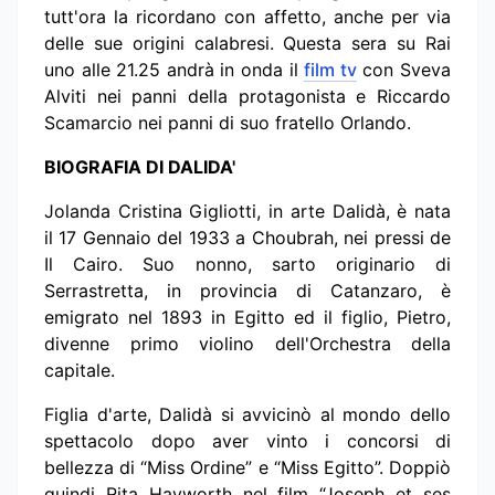
tutt'ora la ricordano con affetto, anche per via
delle sue origini calabresi. Questa sera su Rai
uno alle 21.25 andrà in onda il
film tv
con Sveva
Alviti nei panni della protagonista e Riccardo
Scamarcio nei panni di suo fratello Orlando.
BIOGRAFIA DI DALIDA'
Jolanda Cristina Gigliotti, in arte Dalidà, è nata
il 17 Gennaio del 1933 a Choubrah, nei pressi de
Il Cairo. Suo nonno, sarto originario di
Serrastretta, in provincia di Catanzaro, è
emigrato nel 1893 in Egitto ed il figlio, Pietro,
divenne primo violino dell'Orchestra della
capitale.
Figlia d'arte, Dalidà si avvicinò al mondo dello
spettacolo dopo aver vinto i concorsi di
bellezza di “Miss Ordine” e “Miss Egitto”. Doppiò
quindi Rita Hayworth nel film “Joseph et ses