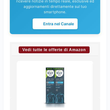
ricevere notizie in tempo reale, esclusive ed
aggiornamenti direttamente sul tuo
smartphone.
Entra nel Canale