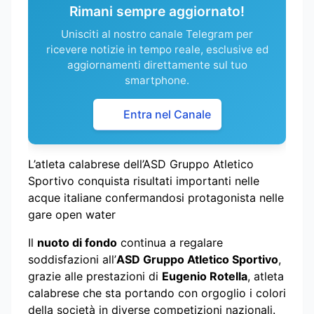
Rimani sempre aggiornato!
Unisciti al nostro canale Telegram per
ricevere notizie in tempo reale, esclusive ed
aggiornamenti direttamente sul tuo
smartphone.
Entra nel Canale
L’atleta calabrese dell’ASD Gruppo Atletico
Sportivo conquista risultati importanti nelle
acque italiane confermandosi protagonista nelle
gare open water
Il
nuoto di fondo
continua a regalare
soddisfazioni all’
ASD Gruppo Atletico Sportivo
,
grazie alle prestazioni di
Eugenio Rotella
, atleta
calabrese che sta portando con orgoglio i colori
della società in diverse competizioni nazionali.