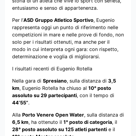
storia di un atleta che vive lo sport con serietà,
entusiasmo e senso di appartenenza.
Per l’
ASD Gruppo Atletico Sportivo
, Eugenio
rappresenta oggi un punto di riferimento nelle
competizioni in mare e nelle prove di fondo, non
solo per i risultati ottenuti, ma anche per il
modo in cui interpreta ogni gara: con rispetto,
determinazione e voglia di migliorarsi.
I risultati recenti di Eugenio Rotella
Nella gara di
Spresiano
, sulla distanza di
3,5
km
, Eugenio Rotella ha chiuso al
10° posto
assoluto su 29 partecipanti
, con il tempo di
44’55”
.
Alla
Porto Venere Open Water
, sulla distanza di
6,5 km
, ha ottenuto il
1° posto di categoria
, il
28° posto assoluto su 125 atleti partenti
e il