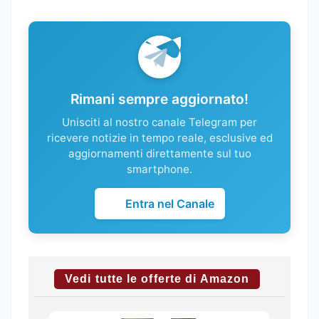
Rimani sempre aggiornato!
Unisciti al nostro canale Telegram per
ricevere notizie in tempo reale, esclusive ed
aggiornamenti direttamente sul tuo
smartphone.
Entra nel Canale