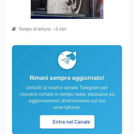
Tempo di lettura: ~3 min
Rimani sempre aggiornato!
Unisciti al nostro canale Telegram per
ricevere notizie in tempo reale, esclusive ed
aggiornamenti direttamente sul tuo
smartphone.
Entra nel Canale