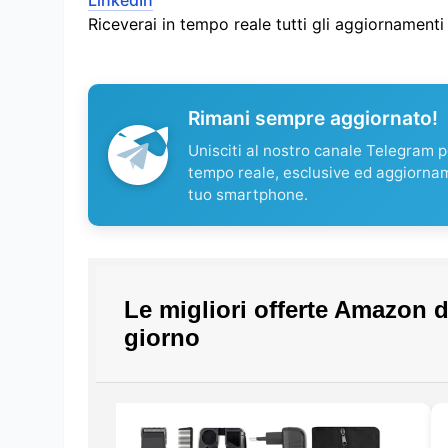
LinkedIn
Riceverai in tempo reale tutti gli aggiornament
Rimani sempre aggiornato!
Unisciti al nostro canale Telegram pe
tempo reale, esclusive ed aggiorna
tuo smartphone.