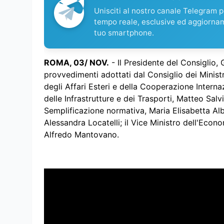
Unisciti al nostro canale Telegram pe
tempo reale, esclusive ed aggiorna
tuo smartphone.
ROMA, 03/ NOV.
- Il Presidente del Consiglio, 
provvedimenti adottati dal Consiglio dei Ministr
degli Affari Esteri e della Cooperazione Internaz
delle Infrastrutture e dei Trasporti, Matteo Salvin
Semplificazione normativa, Maria Elisabetta Albert
Alessandra Locatelli; il Vice Ministro dell'Econ
Alfredo Mantovano.