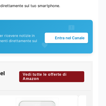
i direttamente sul tuo smartphone.
r ricevere notizie in
Entra nel Canale
menti direttamente sul