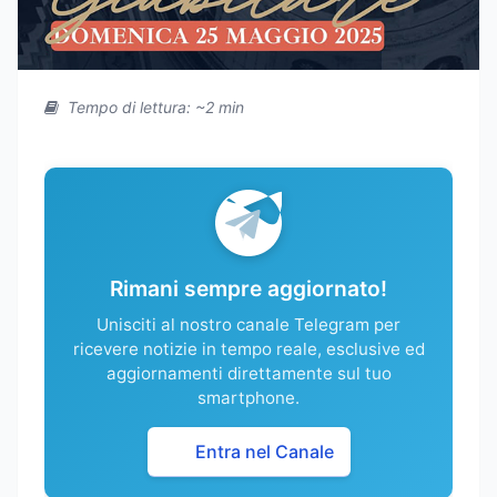
Tempo di lettura: ~2 min
Rimani sempre aggiornato!
Unisciti al nostro canale Telegram per
ricevere notizie in tempo reale, esclusive ed
aggiornamenti direttamente sul tuo
smartphone.
Entra nel Canale