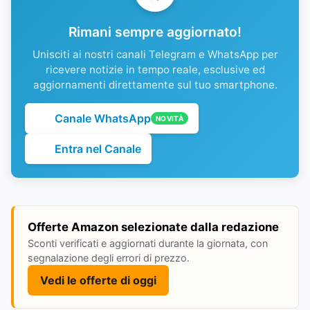
Rimani sempre aggiornato!
Unisciti ai nostri canali Telegram e WhatsApp per
ricevere notizie in tempo reale, esclusive ed
aggiornamenti direttamente sul tuo smartphone.
Canale WhatsApp
NOVITÀ
Entra nel Canale
Offerte Amazon selezionate dalla redazione
Sconti verificati e aggiornati durante la giornata, con
segnalazione degli errori di prezzo.
Vedi le offerte di oggi