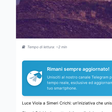
Tempo di lettura: ~2 min
Rimani sempre aggiornato!
Unisciti al nostro canale Telegram pe
tempo reale, esclusive ed aggiorna
tuo smartphone.
Luce Viola a Simeri Crichi: un'iniziativa che uni