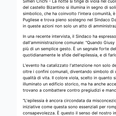
Simeri Crichi - La notte si tinge di viola nel cu
del castello Bizantino si illumina in segno di sol
simbolico, che ha coinvolto l'intera comunità, è i
Pugliese e trova pieno sostegno nel Sindaco Da
in queste azioni non solo un atto di amministra
In una recente intervista, il Sindaco ha espress
dall'amministrazione comunale: "Quando Giusy 
più di un semplice gesto. È un segnale forte del
quotidianamente le sfide dell'epilessia, e di fa
L'evento ha catalizzato l'attenzione non solo de
oltre i confini comunali, diventando simbolo di 
qualità di vita. Il colore viola, scelto in quanto
illuminato un edificio storico, ma ha anche acc
trovano a combattere contro pregiudizi e manc
"L'epilessia è ancora circondata da misconcezion
iniziative come questa sono essenziali per rom
consapevolezza. È questo il senso del nostro im