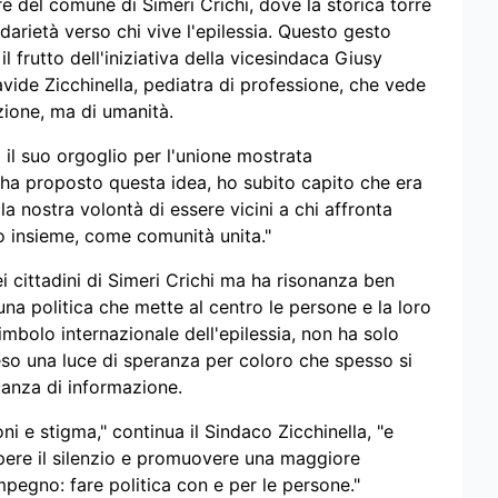
ore del comune di Simeri Crichi, dove la storica torre
idarietà verso chi vive l'epilessia. Questo gesto
l frutto dell'iniziativa della vicesindaca Giusy
vide Zicchinella, pediatra di professione, che vede
zione, ma di umanità.
o il suo orgoglio per l'unione mostrata
ha proposto questa idea, ho subito capito che era
la nostra volontà di essere vicini a chi affronta
rlo insieme, come comunità unita."
i cittadini di Simeri Crichi ma ha risonanza ben
una politica che mette al centro le persone e la loro
 simbolo internazionale dell'epilessia, non ha solo
eso una luce di speranza per coloro che spesso si
anza di informazione.
i e stigma," continua il Sindaco Zicchinella, "e
pere il silenzio e promuovere una maggiore
pegno: fare politica con e per le persone."