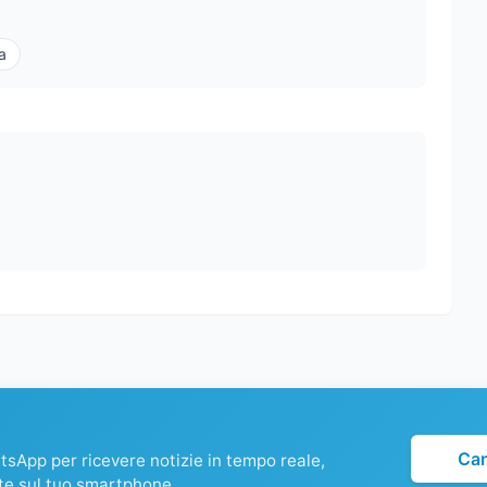
a
Ca
atsApp per ricevere notizie in tempo reale,
te sul tuo smartphone.