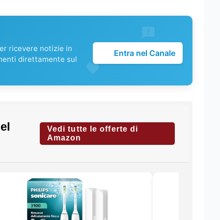
r ricevere notizie in
Entra nel Canale
menti direttamente sul