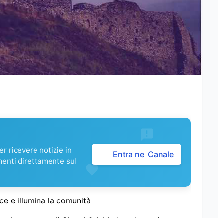
r ricevere notizie in
Entra nel Canale
menti direttamente sul
sce e illumina la comunità