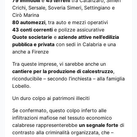
79 immobili
e
45 terreni
tra Catanzaro, Simeri
Crichi, Sersale, Soveria Simeri, Settingiano e
Cirò Marina
80 automezzi
, tra auto e mezzi operativi
43 conti correnti
e polizze assicurative
Quote societarie
e
aziende attive nell’edilizia
pubblica e privata
con sedi in Calabria e una
anche a Firenze
Tra queste imprese, vi sarebbe anche un
cantiere per la produzione di calcestruzzo
,
riconducibile – secondo l’inchiesta – alla famiglia
Lobello.
Un duro colpo ai patrimoni illeciti
Se confermato, questo colpo inferto alle
infiltrazioni mafiose nel tessuto economico
calabrese rappresenterebbe
un segnale forte
di
contrasto alla criminalità organizzata, che –