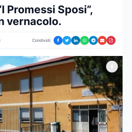
“I Promessi Sposi”,
in vernacolo.
i
Condividi: