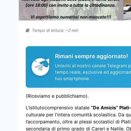
Tempo di lettura: ~2 min
Rimani sempre aggiornato!
Unisciti al nostro canale Telegram pe
tempo reale, esclusive ed aggiorna
tuo smartphone.
(Riceviamo e pubblichiamo).
L’istitutocomprensivo statale
“De Amicis” Platì
culturale per l'intera comunità scolastica. Da qu
l’accorpamento, oltre ai plessi scolastici di Platì
secondaria di primo grado di Careri e Natile. O