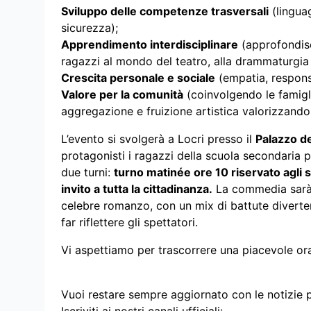
Sviluppo delle competenze trasversali
(lingua
sicurezza);
Apprendimento interdisciplinare
(approfondisce
ragazzi al mondo del teatro, alla drammaturgia e
Crescita personale e sociale
(empatia, responsa
Valore per la comunità
(coinvolgendo le famigl
aggregazione e fruizione artistica valorizzando i
L’evento si svolgerà a Locri presso il
Palazzo de
protagonisti i ragazzi della scuola secondaria pr
due turni:
turno matinée ore 10 riservato agli 
invito a tutta la cittadinanza.
La commedia sarà s
celebre romanzo, con un mix di battute divertenti
far riflettere gli spettatori.
Vi aspettiamo per trascorrere una piacevole ora
Vuoi restare sempre aggiornato con le notizie 
Iscriviti ai nostri canali ufficiali: