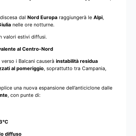
 discesa dal
Nord Europa
raggiungerà le
Alpi
,
iulia
nelle ore notturne.
n valori estivi diffusi.
evalente al Centro-Nord
to verso i Balcani causerà
instabilità residua
izzati al pomeriggio
, soprattutto tra Campania,
plice una nuova espansione dell’anticiclone dalle
ente
, con punte di:
3°C
do diffuso