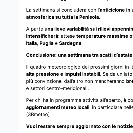
La settimana si concluderà con l’
anticiclone in 
atmosferica su tutta la Penisola
.
A parte
una lieve variabilità sui rilievi appennin
intensificherà
: attese
temperature massime ol
Italia
,
Puglia
e
Sardegna
.
Conclusione: una settimana tra scatti d’estat
Il quadro meteorologico dei prossimi giorni in I
alta pressione e impulsi instabili
. Se da un lato
più convinzione, dall’altro non mancheranno
br
e settori centro-meridionali.
Per chi ha in programma attività all’aperto, è c
aggiornamenti meteo locali
, in particolare nel
(3Bmeteo)
Vuoi restare sempre aggiornato con le notizie