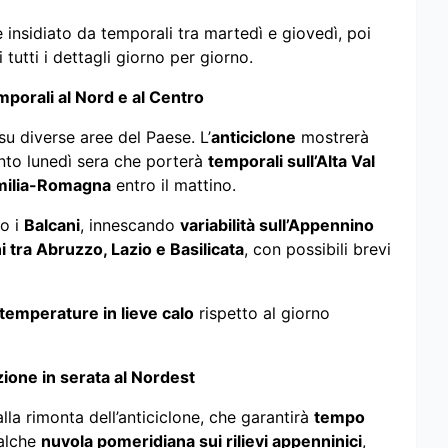
e insidiato da temporali tra martedì e giovedì, poi
tutti i dettagli giorno per giorno.
emporali al Nord e al Centro
su diverse aree del Paese. L’
anticiclone
mostrerà
unto lunedì sera che porterà
temporali sull’Alta Val
milia-Romagna
entro il mattino.
so i
Balcani
, innescando
variabilità sull’Appennino
 tra Abruzzo, Lazio e Basilicata
, con possibili brevi
temperature in lieve calo
rispetto al giorno
ione in serata al Nordest
lla rimonta dell’anticiclone, che garantirà
tempo
ualche
nuvola pomeridiana sui rilievi appenninici
,