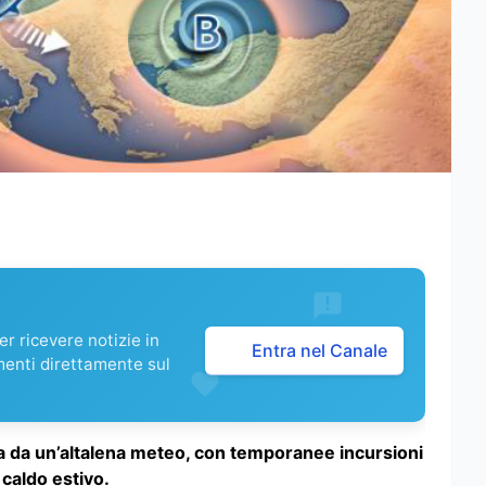
r ricevere notizie in
Entra nel Canale
menti direttamente sul
ata da un’altalena meteo, con temporanee incursioni
caldo estivo.