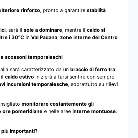
ulteriore rinforzo
, pronto a garantire
stabilità
ici
, sarà il
sole a dominare
, mentre il
caldo si
tre i 30°C
in
Val Padana
,
zone interne del Centro
e e scossoni temporaleschi
talia sarà caratterizzato da un
braccio di ferro tra
 il
caldo estivo
inizierà a farsi sentire con sempre
evi incursioni temporalesche
, soprattutto su rilievi
onsigliato
monitorare costantemente gli
le
ore pomeridiane
e nelle aree
interne montuose
.
 più importanti?