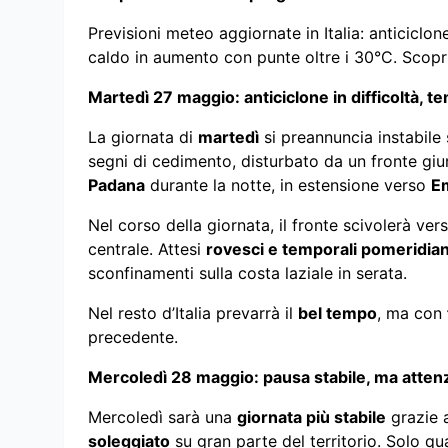
Previsioni meteo aggiornate in Italia: anticiclon
caldo in aumento con punte oltre i 30°C. Scopri 
Martedì 27 maggio: anticiclone in difficoltà, t
La giornata di
martedì
si preannuncia instabile 
segni di cedimento, disturbato da un fronte gi
Padana
durante la notte, in estensione verso
E
Nel corso della giornata, il fronte scivolerà ver
centrale. Attesi
rovesci e temporali pomeridiani
sconfinamenti sulla costa laziale in serata.
Nel resto d’Italia prevarrà il
bel tempo
, ma con
precedente.
Mercoledì 28 maggio: pausa stabile, ma attenz
Mercoledì sarà una
giornata più stabile
grazie a
soleggiato
su gran parte del territorio. Solo q