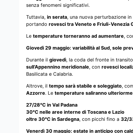
senza fenomeni significativi.
Tuttavia,
in serata
, una nuova perturbazione in
portando
rovesci tra Veneto e Friuli-Venezia G
Le
temperature torneranno ad aumentare
, co
Giovedì 29 maggio: variabilità al Sud, sole pr
Durante il
giovedì
, la coda del fronte in transi
sull’Appennino meridionale
, con
rovesci local
Basilicata e Calabria.
Altrove, il
tempo sarà stabile e soleggiato
, com
Azzorre
. Le
temperature saliranno ulteriorm
27/28°C in Val Padana
30°C nelle aree interne di Toscana e Lazio
oltre 30°C in Sardegna
, con picchi fino a
32/3
Venerdì 30 maggio: estate in anticipo con cal