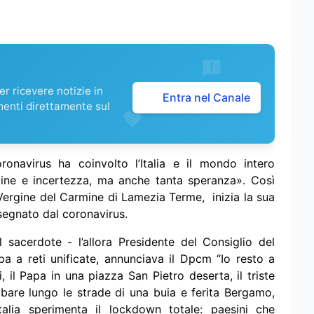
r ricevere notizie in
Entra nel Canale
menti direttamente sul
navirus ha coinvolto l’Italia e il mondo intero
dine e incertezza, ma anche tanta speranza». Così
 Vergine del Carmine di Lamezia Terme, inizia la sua
segnato dal coronavirus.
acerdote - l’allora Presidente del Consiglio del
 a reti unificate, annunciava il Dpcm “Io resto a
, il Papa in una piazza San Pietro deserta, il triste
i bare lungo le strade di una buia e ferita Bergamo,
alia sperimenta il lockdown totale: paesini che