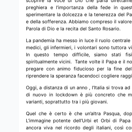
scoprire la voce di Dio che parla direttame
preghiera e l’importanza della fede in quest
sperimentare la dolcezza e la tenerezza del Pad
e della sofferenza. Abbiamo compreso il valore d
Parola di Dio e la recita del Santo Rosario.
La pandemia ha messo in luce il ruolo centrale 
medici, gli infermieri, i volontari sono tuttora
In questo tempo difficile, siamo stati fi
spiritualmente vicini. Tante volte il Papa e il 
pregare con animo fiducioso per la fine de
riprendere la speranza facendoci cogliere raggi
Oggi, a distanza di un anno , l’Italia si trova ad
di nuovo in lockdown è più concreto che mai,
varianti, soprattutto tra i più giovani.
Quel che è certo è che un’altra Pasqua, dop
L’immagine potente dell’Urbi et Orbi di Papa
ancora viva nel ricordo degli italiani, così 