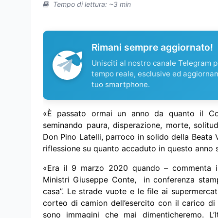
Tempo di lettura: ~3 min
Rimani sempre aggiornato!
Unisciti al nostro canale Telegram pe
tempo reale, esclusive ed aggiorna
tuo smartphone.
«È passato ormai un anno da quanto il Coro
seminando paura, disperazione, morte, solitu
Don Pino Latelli, parroco in solido della Beata
riflessione su quanto accaduto in questo anno 
«Era il 9 marzo 2020 quando – commenta il s
Ministri Giuseppe Conte, in conferenza stampa
casa”. Le strade vuote e le file ai supermercati
corteo di camion dell’esercito con il carico d
sono immagini che mai dimenticheremo. L’It