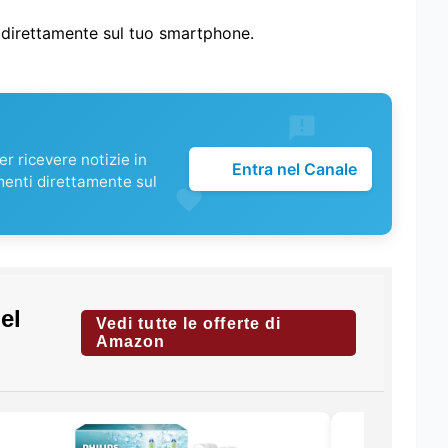
i direttamente sul tuo smartphone.
r ricevere notizie in
Entra nel Canale
menti direttamente sul