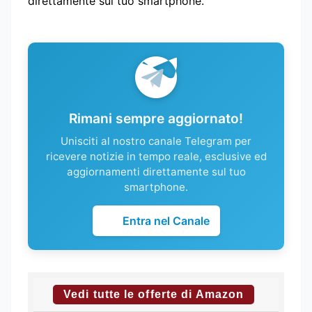
direttamente sul tuo smartphone.
Rimani sempre aggiornato!
Unisciti al nostro canale Telegram per
ricevere notizie in tempo reale, esclusive ed
aggiornamenti direttamente sul tuo
smartphone.
Entra nel Canale