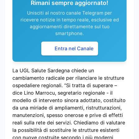
Rimani sempre aggiornato!
Unisciti al nostro canale Telegram per
ricevere notizie in tempo reale, esclusive ed
aggiornamenti direttamente sul tuo
smartphone.
Entra nel Canale
La UGL Salute Sardegna chiede un
cambiamento radicale per rilanciare le strutture
ospedaliere regionali. “Si tratta di superare –
dice Lino Marrocu, segretario regionale - il
modello di intervento sinora adottato, costituito
da una miriade di ampliamenti, ristrutturazioni,
manutenzioni, spesso onerose e prive di effetti
reali sulla rete dei servizi. Chiediamo di valutare
la possibilità di sostituire le strutture esistenti
con nuove costruite secondo i più moderni