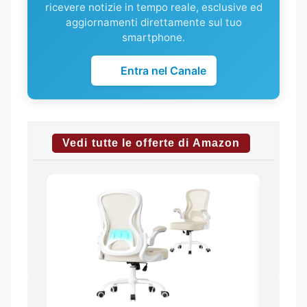
ricevere notizie in tempo reale, esclusive ed
aggiornamenti direttamente sul tuo
smartphone.
Entra nel Canale