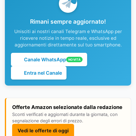
Rimani sempre aggiornato!
Unisciti ai nostri canali Telegram e WhatsApp per
ricevere notizie in tempo reale, esclusive ed
aggiornamenti direttamente sul tuo smartphone.
Canale WhatsApp
NOVITÀ
Entra nel Canale
Offerte Amazon selezionate dalla redazione
Sconti verificati e aggiornati durante la giornata, con
segnalazione degli errori di prezzo.
Vedi le offerte di oggi