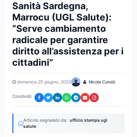
Sanità Sardegna,
Marrocu (UGL Salute):
“Serve cambiamento
radicale per garantire
diritto all’assistenza per i
cittadini”
domenica 25 giugno, 2023
Nicola Cundò
Condividi:
Articolo segnalato da:
ufficio stampa ugl
salute