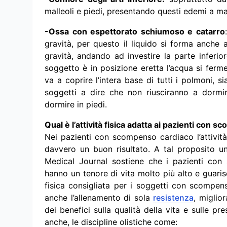
malleoli e piedi, presentando questi edemi a man
-Ossa con espettorato schiumoso e catarro
gravità, per questo il liquido si forma anche 
gravità, andando ad investire la parte inferi
soggetto è in posizione eretta l’acqua si fer
va a coprire l’intera base di tutti i polmoni, s
soggetti a dire che non riusciranno a dormi
dormire in piedi.
Qual è l’attività fisica adatta ai pazienti con
Nei pazienti con scompenso cardiaco l’attivit
davvero un buon risultato. A tal proposito uno
Medical Journal sostiene che i pazienti con 
hanno un tenore di vita molto più alto e guari
fisica consigliata per i soggetti con scompen
anche l’allenamento di sola
resistenza
, miglio
dei benefici sulla qualità della vita e sulle p
anche, le discipline olistiche come: