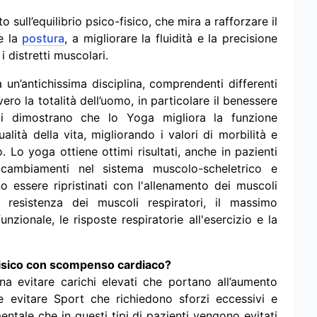
sull’equilibrio psico-fisico, che mira a rafforzare il
re la
postura
, a migliorare la fluidità e la precisione
i distretti muscolari.
un’antichissima disciplina, comprendenti differenti
ro la totalità dell’uomo, in particolare il benessere
ifici dimostrano che lo Yoga migliora la funzione
alità della vita, migliorando i valori di morbilità e
 Lo yoga ottiene ottimi risultati, anche in pazienti
ambiamenti nel sistema muscolo-scheletrico e
o essere ripristinati con l'allenamento dei muscoli
 resistenza dei muscoli respiratori, il massimo
zionale, le risposte respiratorie all'esercizio e la
 fisico con scompenso cardiaco?
 evitare carichi elevati che portano all’aumento
e evitare Sport che richiedono sforzi eccessivi e
ntale che in questi tipi di pazienti vengono evitati