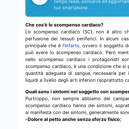
tempo reale, esclusive ed aggiorna
tuo smartphone.
Che cos’è lo scompenso cardiaco?
Lo scompenso cardiaco (SC), non è altro che,
perfusione dei tessuti periferici. In alcuni c
principale che è l’
infarto
, ovvero il soggetto d
può avere lo scompenso cardiaco. Però mentre n
nello scompenso cardiaco i protagonisti sono 
scompenso cardiaco, è una condizione che si 
quantità adeguata di sangue, necessaria per i
liquidi a livello degli arti inferiori (soprattutto 
Quali sono i sintomi nel soggetto con scompe
Purtroppo, non sempre abbiamo dei campanel
scompenso cardiaco hanno dei sintomi, sopratt
si manifesta con dei sintomi, generalmente son
-Dolore al petto anche senza sforzo fisico;