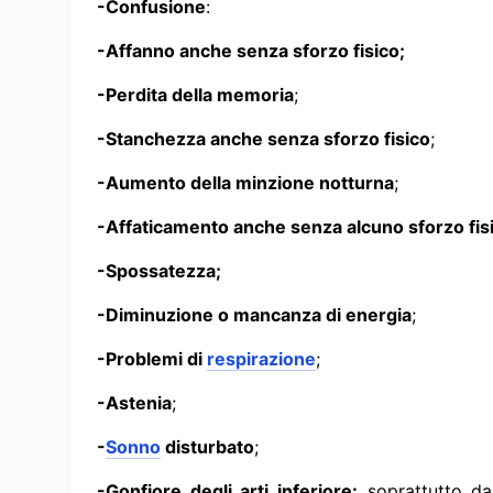
-Confusione
:
-Affanno anche senza sforzo fisico;
-Perdita della memoria
;
-Stanchezza anche senza sforzo fisico
;
-Aumento della minzione notturna
;
-Affaticamento anche senza alcuno sforzo fis
-Spossatezza;
-Diminuzione o mancanza di energia
;
-Problemi di
respirazione
;
-Astenia
;
-
Sonno
disturbato
;
-Gonfiore degli arti inferiore:
soprattutto dal