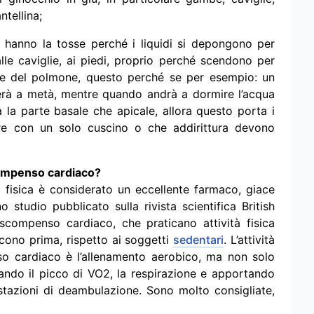
tellina;
: hanno la tosse perché i liquidi si depongono per
alle caviglie, ai piedi, proprio perché scendono per
ore del polmone, questo perché se per esempio: un
merà a metà, mentre quando andrà a dormire l’acqua
ia la parte basale che apicale, allora questo porta i
re con un solo cuscino o che addirittura devono
 scompenso cardiaco?
à fisica è considerato un eccellente farmaco, giace
 studio pubblicato sulla rivista scientifica British
scompenso cardiaco, che praticano attività fisica
scono prima, rispetto ai soggetti
sedentari
. L’attività
so cardiaco è l’allenamento aerobico, ma non solo
rando il picco di VO2, la respirazione e apportando
restazioni di deambulazione. Sono molto consigliate,