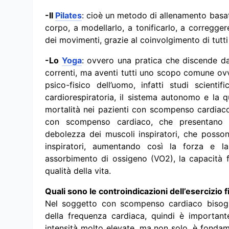
-Il
Pilates
: cioè un metodo di allenamento basato 
corpo, a modellarlo, a tonificarlo, a corregge
dei movimenti, grazie al coinvolgimento di tutti 
-Lo
Yoga
: ovvero una pratica che discende da 
correnti, ma aventi tutti uno scopo comune ovve
psico-fisico dell’uomo, infatti studi scient
cardiorespiratoria, il sistema autonomo e la qu
mortalità nei pazienti con scompenso cardiaco.
con scompenso cardiaco, che presentano c
debolezza dei muscoli inspiratori, che posson
inspiratori, aumentando così la forza e la
assorbimento di ossigeno (VO2), la capacità fun
qualità della vita.
Quali sono le controindicazioni dell’esercizio
Nel soggetto con scompenso cardiaco bisogna
della frequenza cardiaca, quindi è important
intensità molto elevate, ma non solo, è fondame