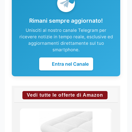
Rimani sempre aggiornato!
Unisciti al nostro canale Telegram per
ricevere notizie in tempo reale, esclusive ed
aggiornamenti direttamente sul tuo
smartphone.
Entra nel Canale