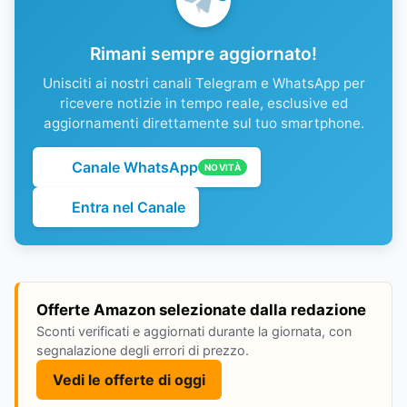
Rimani sempre aggiornato!
Unisciti ai nostri canali Telegram e WhatsApp per
ricevere notizie in tempo reale, esclusive ed
aggiornamenti direttamente sul tuo smartphone.
Canale WhatsApp
NOVITÀ
Entra nel Canale
Offerte Amazon selezionate dalla redazione
Sconti verificati e aggiornati durante la giornata, con
segnalazione degli errori di prezzo.
Vedi le offerte di oggi