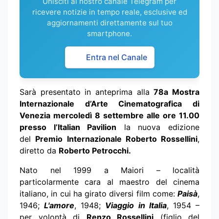
Unisciti al nostro canale Telegram per
ricevere notizie in tempo reale, esclusive ed
aggiornamenti direttamente sul tuo
smartphone.
Entra nel Canale
Sarà presentato in anteprima alla
78a Mostra
Internazionale d’Arte Cinematografica di
Venezia mercoledì 8 settembre alle ore 11.00
presso l’Italian Pavilion
la nuova edizione
del
Premio Internazionale Roberto Rossellini
,
diretto da
Roberto Petrocchi.
Nato nel 1999 a Maiori – località
particolarmente cara al maestro del cinema
italiano, in cui ha girato diversi film come:
Paisà
,
1946;
L'amore
, 1948;
Viaggio in Italia
, 1954 –
per volontà di
Renzo Rossellini
(figlio del