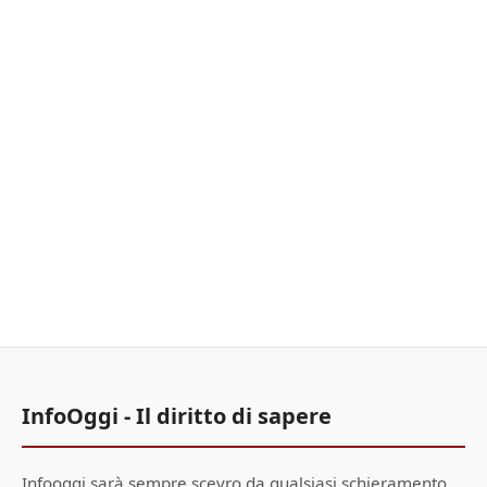
InfoOggi - Il diritto di sapere
Infooggi sarà sempre scevro da qualsiasi schieramento