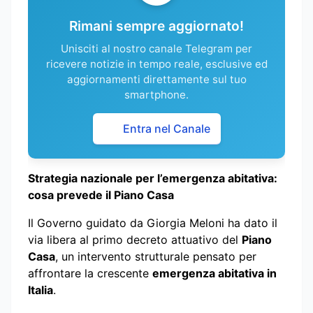
Rimani sempre aggiornato!
Unisciti al nostro canale Telegram per
ricevere notizie in tempo reale, esclusive ed
aggiornamenti direttamente sul tuo
smartphone.
Entra nel Canale
Strategia nazionale per l’emergenza abitativa:
cosa prevede il Piano Casa
Il Governo guidato da Giorgia Meloni ha dato il
via libera al primo decreto attuativo del
Piano
Casa
, un intervento strutturale pensato per
affrontare la crescente
emergenza abitativa in
Italia
.