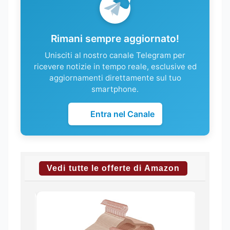
Rimani sempre aggiornato!
Unisciti al nostro canale Telegram per
ricevere notizie in tempo reale, esclusive ed
aggiornamenti direttamente sul tuo
smartphone.
Entra nel Canale