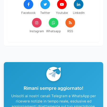
Facebook
Twitter
Youtube
LinkedIn
Instagram
Whatsapp
RSS
Rimani sempre aggiornato!
Unisciti ai nostri canali Telegram e WhatsApp per
ricevere notizie in tempo reale, esclusive ed
aggiornamenti direttamente sul tuo smartphone.