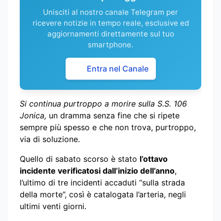
Unisciti al nostro canale Telegram per
ricevere notizie in tempo reale, esclusive ed
aggiornamenti direttamente sul tuo
smartphone.
Entra nel Canale
Si continua purtroppo a morire sulla S.S. 106
Jonica,
un dramma senza fine che si ripete
sempre più spesso e che non trova, purtroppo,
via di soluzione.
Quello di sabato scorso è stato
l’ottavo
incidente verificatosi dall’inizio dell’anno
,
l’ultimo di tre incidenti accaduti “sulla strada
della morte”, così è catalogata l’arteria, negli
ultimi venti giorni.