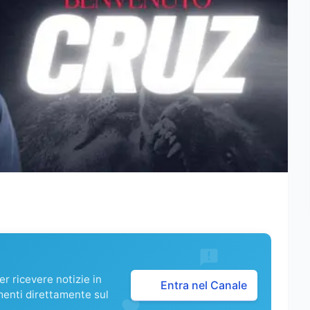
r ricevere notizie in
Entra nel Canale
menti direttamente sul