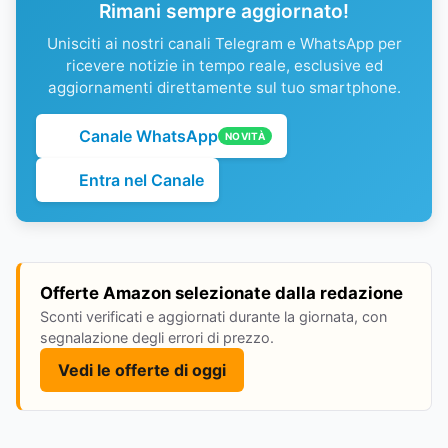
Rimani sempre aggiornato!
Unisciti ai nostri canali Telegram e WhatsApp per
ricevere notizie in tempo reale, esclusive ed
aggiornamenti direttamente sul tuo smartphone.
Canale WhatsApp
NOVITÀ
Entra nel Canale
Offerte Amazon selezionate dalla redazione
Sconti verificati e aggiornati durante la giornata, con
segnalazione degli errori di prezzo.
Vedi le offerte di oggi