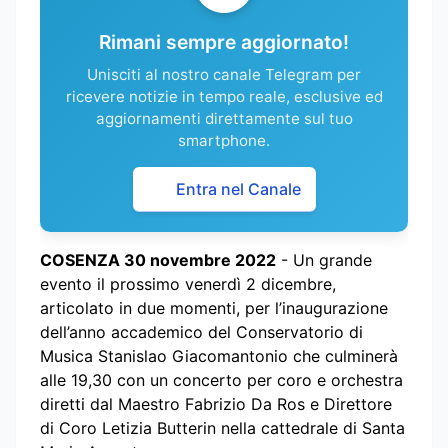
Rimani sempre aggiornato!
Unisciti al nostro canale Telegram per
ricevere notizie in tempo reale, esclusive ed
aggiornamenti direttamente sul tuo
smartphone.
Entra nel Canale
COSENZA 30 novembre 2022
- Un grande
evento il prossimo venerdì 2 dicembre,
articolato in due momenti, per l’inaugurazione
dell’anno accademico del Conservatorio di
Musica Stanislao Giacomantonio che culminerà
alle 19,30 con un concerto per coro e orchestra
diretti dal Maestro Fabrizio Da Ros e Direttore
di Coro Letizia Butterin nella cattedrale di Santa