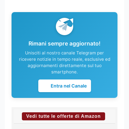
Rimani sempre aggiornato!
Unisciti al nostro canale Telegram per
ricevere notizie in tempo reale, esclusive ed
aggiornamenti direttamente sul tuo
smartphone.
Entra nel Canale