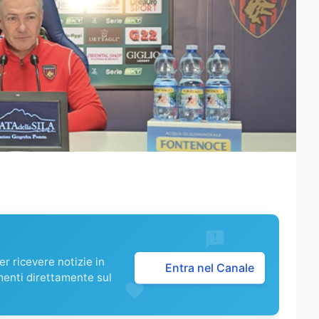
r ricevere notizie in
Entra nel Canale
menti direttamente sul