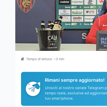
Tempo di lettura: ~3 min
Rimani sempre aggiornato!
Unisciti al nostro canale Telegram pe
tempo reale, esclusive ed aggiorna
tuo smartphone.