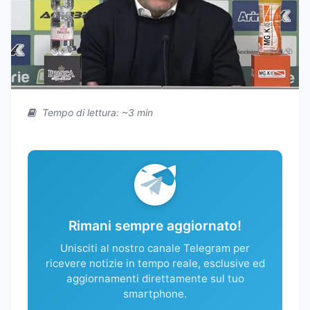
Tempo di lettura: ~3 min
Rimani sempre aggiornato!
Unisciti al nostro canale Telegram per
ricevere notizie in tempo reale, esclusive ed
aggiornamenti direttamente sul tuo
smartphone.