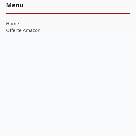
Menu
Home
Offerte Amazon
Guide all'acquisto
Scrivi una notizia
Sostienici
Feed RSS
Privacy Policy
Cookie Policy
Seguici sui canali
Ricevi tutte le notizie in tempo reale direttamente sul tuo
smartphone!
Telegram