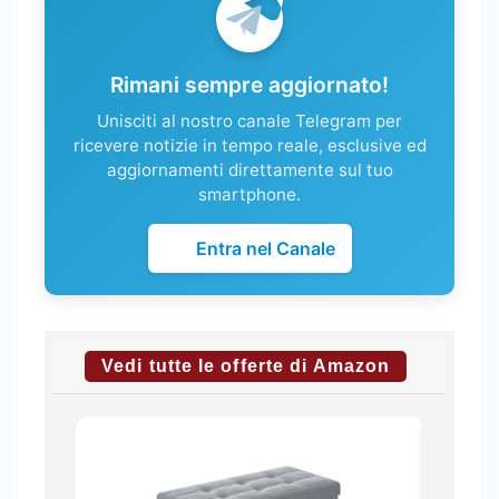
Rimani sempre aggiornato!
Unisciti al nostro canale Telegram per
ricevere notizie in tempo reale, esclusive ed
aggiornamenti direttamente sul tuo
smartphone.
Entra nel Canale