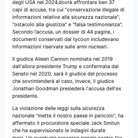
degli
USA
nel 2024,dovrà affrontare ben 37
capi di accuse, tra cui "conservazione illegale di
informazioni relative alla sicurezza nazionale",
"ostacolo alla giustizia" e "falsa testimonianza".
Secondo l’accusa, un dossier di 44 pagine, i
documenti conservati dal tycoon includevano
informazioni riservate sulle armi nucleari.
Il
giudice Aileen Cannon nominat
a
nel 2019
dall'allora presidente Trump e confermat
a
dal
Senato nel 2020, sarà il giudice del processo
che sovrintenderà al caso, invece, il giudice
Jonathan Goodman presiederà l'accusa dell'ex
presidente.
La violazione delle leggi sulla sicurezza
nazionale "mette il nostro paese in pericolo", ha
affermato il procuratore speciale Jack Smitun
che ha supervisionato le indagini durate
mesi.
Un eventuale
processo penale
contro l’
ex