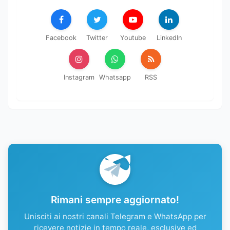
Facebook
Twitter
Youtube
LinkedIn
Instagram
Whatsapp
RSS
Rimani sempre aggiornato!
Unisciti ai nostri canali Telegram e WhatsApp per
ricevere notizie in tempo reale, esclusive ed