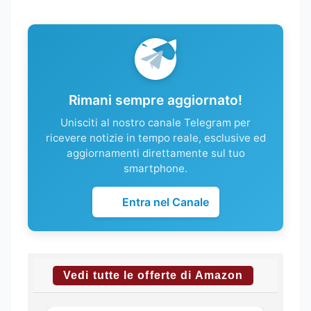
Rimani sempre aggiornato!
Unisciti al nostro canale Telegram per
ricevere notizie in tempo reale, esclusive ed
aggiornamenti direttamente sul tuo
smartphone.
Entra nel Canale