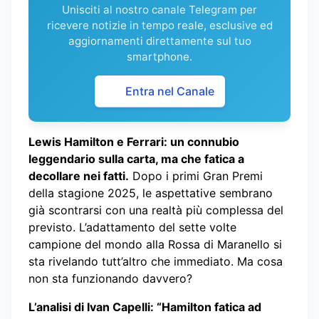
Unisciti al nostro canale Telegram per
ricevere notizie in tempo reale, esclusive ed
aggiornamenti direttamente sul tuo
smartphone.
Entra nel Canale
Lewis Hamilton e Ferrari: un connubio
leggendario sulla carta, ma che fatica a
decollare nei fatti.
Dopo i primi Gran Premi
della stagione 2025, le aspettative sembrano
già scontrarsi con una realtà più complessa del
previsto. L’adattamento del sette volte
campione del mondo alla Rossa di Maranello si
sta rivelando tutt’altro che immediato. Ma cosa
non sta funzionando davvero?
L’analisi di Ivan Capelli: “Hamilton fatica ad