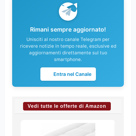
Rimani sempre aggiornato!
Unisciti al nostro canale Telegram per
ricevere notizie in tempo reale, esclusive ed
aggiornamenti direttamente sul tuo
smartphone.
Entra nel Canale