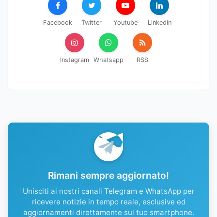
Facebook
Twitter
Youtube
LinkedIn
Instagram
Whatsapp
RSS
Rimani sempre aggiornato!
Unisciti ai nostri canali Telegram e WhatsApp per
ricevere notizie in tempo reale, esclusive ed
aggiornamenti direttamente sul tuo smartphone.